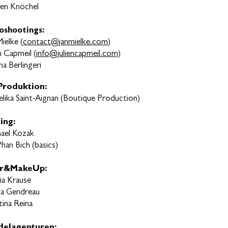
ven Knöchel
oshootings:
Mielke
(
contact@janmielke.com
)
an Capmeil (
info@juliencapmeil.com)
na Berlingeri
roduktion:
lika Saint-Aignan (Boutique Production)
ing:
ael Kozak
han Bich (basics)
ir&MakeUp:
ia Krause
na Gendreau
tina Reina
elagenturen: