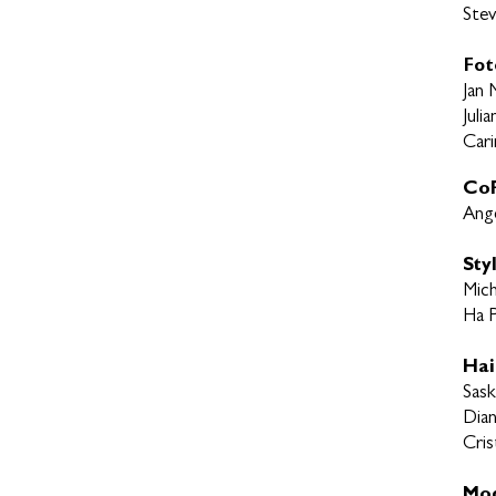
Ste
Fot
Jan 
Juli
Cari
CoP
Ange
Styl
Mich
Ha P
Ha
Sask
Dia
Cris
Mod