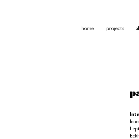
home
projects
a
p
Int
Inne
Lep
Eck