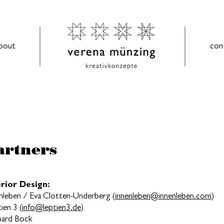
bout
con
artners
erior Design:
nleben / Eva Clotten-Underberg
(
innenleben@innenleben.com
)
tien 3
(
info@leptien3.de)
hard Bock