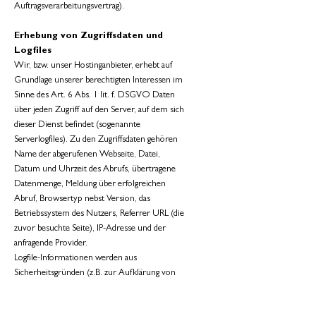
Auftragsverarbeitungsvertrag).
Erhebung von Zugriffsdaten und
Logfiles
Wir, bzw. unser Hostinganbieter, erhebt auf
Grundlage unserer berechtigten Interessen im
Sinne des Art. 6 Abs. 1 lit. f. DSGVO Daten
über jeden Zugriff auf den Server, auf dem sich
dieser Dienst befindet (sogenannte
Serverlogfiles). Zu den Zugriffsdaten gehören
Name der abgerufenen Webseite, Datei,
Datum und Uhrzeit des Abrufs, übertragene
Datenmenge, Meldung über erfolgreichen
Abruf, Browsertyp nebst Version, das
Betriebssystem des Nutzers, Referrer URL (die
zuvor besuchte Seite), IP-Adresse und der
anfragende Provider.
Logfile-Informationen werden aus
Sicherheitsgründen (z.B. zur Aufklärung von
Missbrauchs- oder Betrugshandlungen) für die
Dauer von maximal 7 Tagen gespeichert und